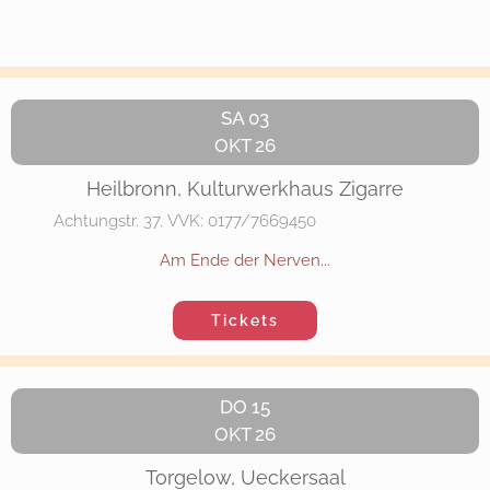
SA 03
OKT 26
Heilbronn, Kulturwerkhaus Zigarre
Achtungstr. 37, VVK: 0177/7669450
Am Ende der Nerven...
Tickets
DO 15
OKT 26
Torgelow, Ueckersaal