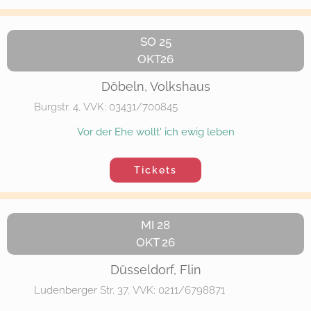
SO 25
OKT26
Döbeln, Volkshaus
Burgstr. 4, VVK: 03431/700845
Vor der Ehe wollt' ich ewig leben
Tickets
MI 28
OKT 26
Düsseldorf, Flin
Ludenberger Str. 37, VVK: 0211/6798871