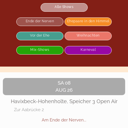
Alle Shows
Ende der Nerven
Ehepaare in den Himmel
Vor der Ehe
Weihnachten
Mix-Shows
Karneval
SA 08
AUG 26
Havixbeck-Hohenholte, Speicher 3 Open Air
Zur Aabrücke 2
Am Ende der Nerven...