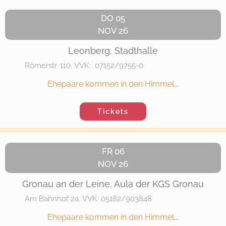
DO 05
NOV 26
Leonberg, Stadthalle
Römerstr. 110, VVK: 07152/9755-0
Ehepaare kommen in den Himmel...
Tickets
FR 06
NOV 26
Gronau an der Leine, Aula der KGS Gronau
Am Bahnhof 2a, VVK: 05182/903848
Ehepaare kommen in den Himmel...