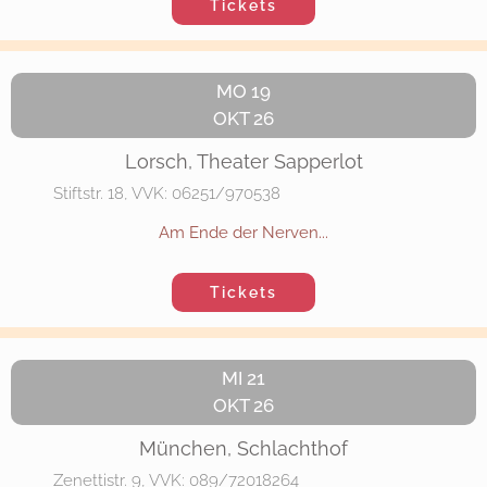
Tickets
MO 19
OKT 26
Lorsch, Theater Sapperlot
Stiftstr. 18, VVK: 06251/970538
Am Ende der Nerven...
Tickets
MI 21
OKT 26
München, Schlachthof
Zenettistr. 9, VVK: 089/72018264